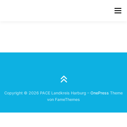
Zum
Inhalt
Menü
springen
STARTSEITE
EINFACHE SPRACHE PACE
ÜBER PACE
FIRMEN
TEAM
NETZWERK
IMPRESSUM & DATENSCHUTZ
Copyright © 2026 PACE Landkreis Harburg
–
OnePress
Theme
von FameThemes